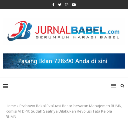
Home
»
Prabowo Bakal Evaluasi Besar-besaran Manajemen BUMN,
Komisi VI DPR: Sudah Saatnya Dilakukan Revolusi Tata Kelola
BUMN