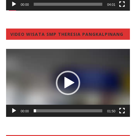
00:00
04:01
VIDEO WISATA SMP THERESIA PANGKALPINANG
Video
Player
00:00
01:50