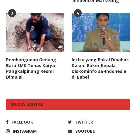
‘Influencer Marketing
3
4
Pembangunan Gedung
Ini Isu yang Bakal Dibahas
Baru SMK Tunas Karya
Dalam Raker Kepala
Pangkalpinang Resmi
Diskominfo se-Indonesia
Dimulai
di Babel
MEDIA SOSIAL
FACEBOOK
TWITTER
INSTAGRAM
YOUTUBE