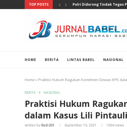
TOP POSTS
Soroti Temuan Senjata dan Na
HOME
BERITA
LINTAS BABEL
NASIONAL
Home
»
Praktisi Hukum Ragukan Komitmen Dewas KPK dalam 
BERITA
NASIONAL
Praktisi Hukum Raguka
dalam Kasus Lili Pintaul
written by
Red-001
September 19, 2021
1064
views