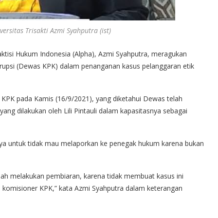
rsitas Trisakti Azmi Syahputra (ist)
aktisi Hukum Indonesia (Alpha), Azmi Syahputra, meragukan
psi (Dewas KPK) dalam penanganan kasus pelanggaran etik
as KPK pada Kamis (16/9/2021), yang diketahui Dewas telah
ang dilakukan oleh Lili Pintauli dalam kapasitasnya sebagai
ya untuk tidak mau melaporkan ke penegak hukum karena bukan
ah melakukan pembiaran, karena tidak membuat kasus ini
a komisioner KPK,” kata Azmi Syahputra dalam keterangan