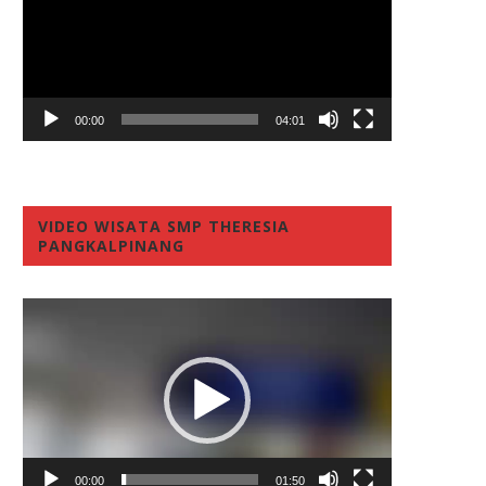
00:00
04:01
VIDEO WISATA SMP THERESIA
PANGKALPINANG
Video
Player
00:00
01:50