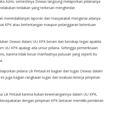
 kata Azmi, semestinya Dewas langsung melaporkan pidananya
 melakukan tindakan yang terkesan menghindar.
an menindaklanjuti laporan dari masyarakat mengenai adanya
wai KPK atau bertentangan maupun pelanggaran ketentuan
dukan Dewas dalam UU KPK berani dan bersikap tegas apabila
m UU KPK apalagi ada unsur pidana. Sehingga pemeriksaan
s, karena tidak besar manfaatnya putusan yang seperti itu
a.
laporkan pidana Lili Pintauli ini bagian dari tugas Dewas dalam
 juga bagian rangkaian tugas dari evaluasi kinerja pimpinan
na Lili Pintauli karena bukan kewenangannya dalam UU KPK,
da kesepakatan dengan pimpinan KPK lantaran memiliki pemikiran