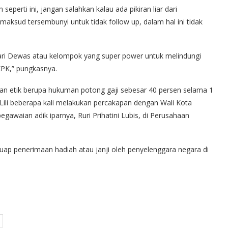
perti ini, jangan salahkan kalau ada pikiran liar dari
ksud tersembunyi untuk tidak follow up, dalam hal ini tidak
dari Dewas atau kelompok yang super power untuk melindungi
KPK,” pungkasnya.
n etik berupa hukuman potong gaji sebesar 40 persen selama 1
, Lili beberapa kali melakukan percakapan dengan Wali Kota
egawaian adik iparnya, Ruri Prihatini Lubis, di Perusahaan
ap penerimaan hadiah atau janji oleh penyelenggara negara di