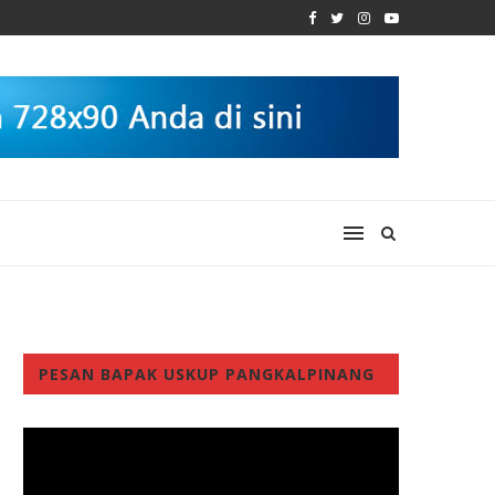
PESAN BAPAK USKUP PANGKALPINANG
Video
Player