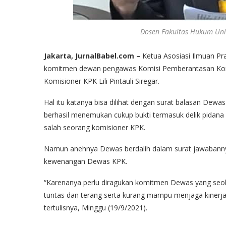
Dosen Fakultas Hukum Unive
Jakarta, JurnalBabel.com –
Ketua Asosiasi Ilmuan Pr
komitmen dewan pengawas Komisi Pemberantasan Koru
Komisioner KPK Lili Pintauli Siregar.
Hal itu katanya bisa dilihat dengan surat balasan Dew
berhasil menemukan cukup bukti termasuk delik pidana y
salah seorang komisioner KPK.
Namun anehnya Dewas berdalih dalam surat jawabann
kewenangan Dewas KPK.
“Karenanya perlu diragukan komitmen Dewas yang seol
tuntas dan terang serta kurang mampu menjaga kinerj
tertulisnya, Minggu (19/9/2021).