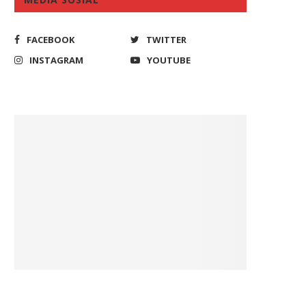
FACEBOOK
TWITTER
INSTAGRAM
YOUTUBE
Laut Natuna Utara diserbu
Anggota Komisi IX DPR: Rat
Ribuan Kapal Asing, DPR...
Kasus Gagal Ginjal...
September 16, 2021
October 24, 2022