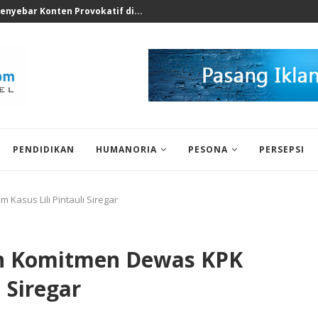
rkotika di Sekolah Swasta...
PENDIDIKAN
HUMANORIA
PESONA
PERSEPSI
Kasus Lili Pintauli Siregar
n Komitmen Dewas KPK
i Siregar