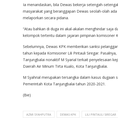
Ia menandaskan, bila Dewas bekerja setengah-setengah se
masyarakat yang beranggapan Dewas seolah-olah ada ma
melaporkan secara pidana.
“Atau bahkan di duga ini akal-akalan menghindar saja 
kelompok tertentu dalam jajaran pimpinan komisoner 
Sebelumnya, Dewas KPK memberikan sanksi pelanggara
tahun kepada Komisioner Lili Pintauli Siregar. Pasalnya
Tanjungbalai nonaktif M Syarial terkait penyelesaian kep
Daerah Air Minum Tirta Kualo, Kota Tanjungbalai.
M Syahrial merupakan tersangka dalam kasus dugaan su
Pemerintah Kota Tanjungbalai tahun 2020-2021.
(Bie)
AZMI SYAHPUTRA
DEWAS KPK
LILI PINTAULI SIREGAR