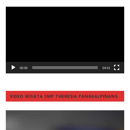
Video
Player
00:00
04:01
VIDEO WISATA SMP THERESIA PANGKALPINANG
Video
Player