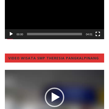
00:00
04:01
VIDEO WISATA SMP THERESIA PANGKALPINANG
Video
Player