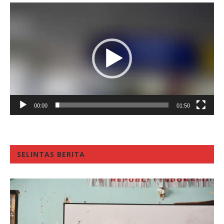
Video
Player
00:00
01:50
SELINTAS BERITA