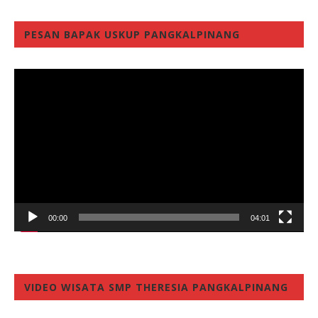
PESAN BAPAK USKUP PANGKALPINANG
Video
Player
00:00
04:01
VIDEO WISATA SMP THERESIA PANGKALPINANG