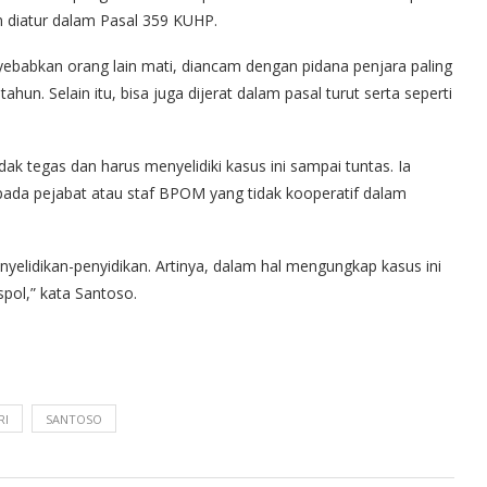
n diatur dalam Pasal 359 KUHP.
ebabkan orang lain mati, diancam dengan pidana penjara paling
hun. Selain itu, bisa juga dijerat dalam pasal turut serta seperti
dak tegas dan harus menyelidiki kasus ini sampai tuntas. Ia
epada pejabat atau staf BPOM yang tidak kooperatif dalam
yelidikan-penyidikan. Artinya, dalam hal mengungkap kasus ini
spol,” kata Santoso.
RI
SANTOSO