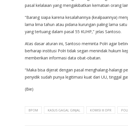
pasal kelalaian yang mengakibatkan kematian orang lai
“Barang siapa karena kesalahannya (kealpaannya) meny
lama lima tahun atau pidana kurungan paling lama satu ta
yang tertuang dalam pasal 55 KUHP,” jelas Santoso.
Atas dasar aturan ini, Santoso meminta Polri agar betin
berharap institusi Polri tidak segan menindak hukum k
memberikan informasi data obat-obatan.
“Maka bisa dijerat dengan pasal menghalang-halangi pen
penyidik sudah punya legitimasi kuat dari UU, tinggal ga
(Bie)
BPOM
KASUS GAGAL GINJAL
KOMISI III DPR
POL