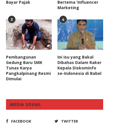
Bayar Pajak
Bertema ‘Influencer
Marketing
3
4
misi III DPR Minta Kapolri Usut
Pengusaha Daerah vs Or
Sindikat Izin...
Terkaya di Indonesia, Komis
Pembangunan
Ini Isu yang Bakal
Gedung Baru SMK
Dibahas Dalam Raker
June 16, 2021
June 15, 2024
Tunas Karya
Kepala Diskominfo
Pangkalpinang Resmi
se-Indonesia di Babel
Dimulai
MEDIA SOSIAL
FACEBOOK
TWITTER