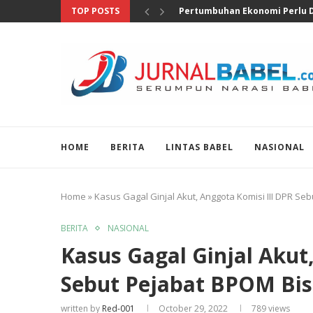
TOP POSTS
Anggota DPR Salurkan Bantuan
HOME
BERITA
LINTAS BABEL
NASIONAL
Home
»
Kasus Gagal Ginjal Akut, Anggota Komisi III DPR Se
BERITA
NASIONAL
Kasus Gagal Ginjal Akut
Sebut Pejabat BPOM Bis
written by
Red-001
October 29, 2022
789
views