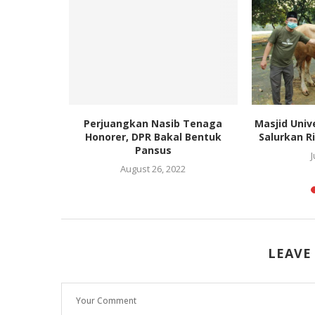
erjebak
Perjuangkan Nasib Tenaga
Masjid Univ
u KPK
Honorer, DPR Bakal Bentuk
Salurkan R
Pansus
019
J
August 26, 2022
LEAVE