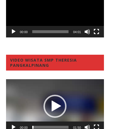
00:00
04:01
VIDEO WISATA SMP THERESIA
PANGKALPINANG
Video
Player
00:00
01:50