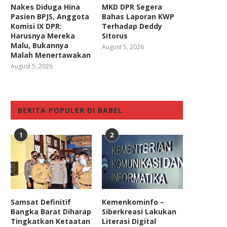
Nakes Diduga Hina
MKD DPR Segera
Pasien BPJS, Anggota
Bahas Laporan KWP
Komisi IX DPR:
Terhadap Deddy
Harusnya Mereka
Sitorus
Malu, Bukannya
August 5, 2026
Malah Menertawakan
August 5, 2026
BERITA POPULER DI BABEL
1
2
Samsat Definitif
Kemenkominfo –
Bangka Barat Diharap
Siberkreasi Lakukan
Tingkatkan Ketaatan
Literasi Digital