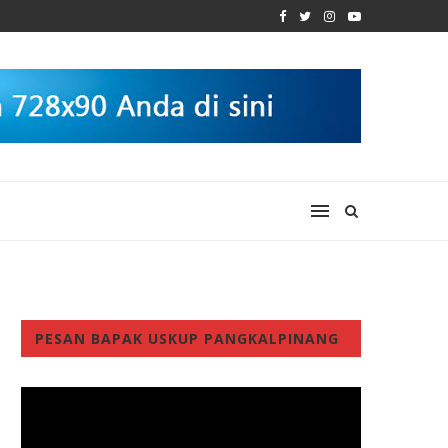
PESAN BAPAK USKUP PANGKALPINANG
Video
Player