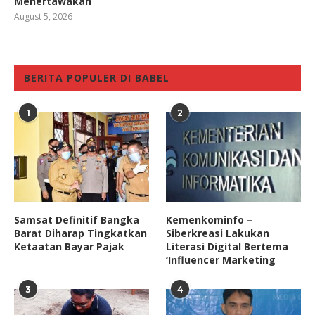
Menertawakan
August 5, 2026
BERITA POPULER DI BABEL
1
2
Samsat Definitif Bangka
Kemenkominfo –
Barat Diharap Tingkatkan
Siberkreasi Lakukan
Ketaatan Bayar Pajak
Literasi Digital Bertema
‘Influencer Marketing
3
4