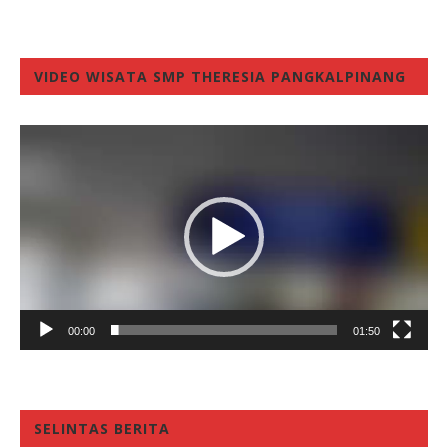
VIDEO WISATA SMP THERESIA PANGKALPINANG
Video
Player
00:00
01:50
SELINTAS BERITA