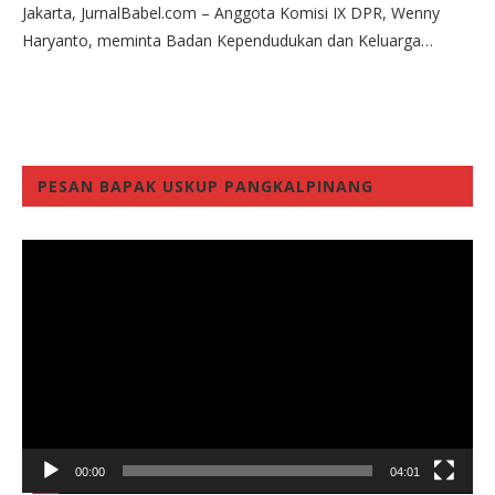
Jakarta, JurnalBabel.com – Anggota Komisi IX DPR, Wenny
Haryanto, meminta Badan Kependudukan dan Keluarga…
PESAN BAPAK USKUP PANGKALPINANG
Video
Player
00:00
04:01