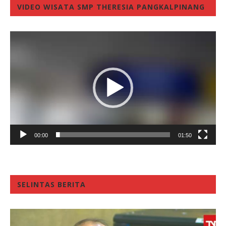
VIDEO WISATA SMP THERESIA PANGKALPINANG
Video
Player
00:00
01:50
SELINTAS BERITA