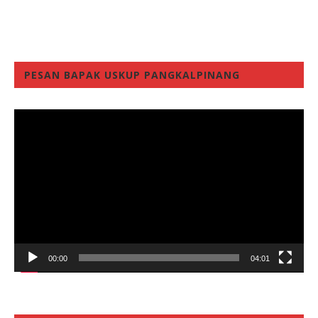
PESAN BAPAK USKUP PANGKALPINANG
Video
Player
00:00
04:01