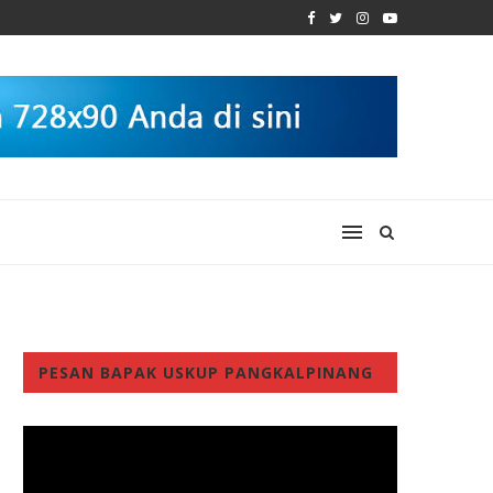
PESAN BAPAK USKUP PANGKALPINANG
Video
Player