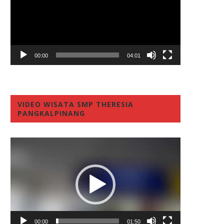
00:00
04:01
VIDEO WISATA SMP THERESIA
PANGKALPINANG
Video
Player
00:00
01:50