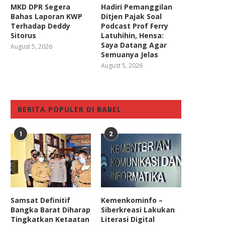
MKD DPR Segera
Hadiri Pemanggilan
Bahas Laporan KWP
Ditjen Pajak Soal
Terhadap Deddy
Podcast Prof Ferry
Sitorus
Latuhihin, Hensa:
Saya Datang Agar
August 5, 2026
Semuanya Jelas
August 5, 2026
BERITA POPULER DI BABEL
1
2
Samsat Definitif
Kemenkominfo –
Bangka Barat Diharap
Siberkreasi Lakukan
Tingkatkan Ketaatan
Literasi Digital