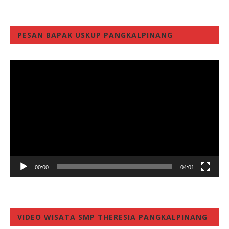
PESAN BAPAK USKUP PANGKALPINANG
Video
Player
00:00
04:01
VIDEO WISATA SMP THERESIA PANGKALPINANG