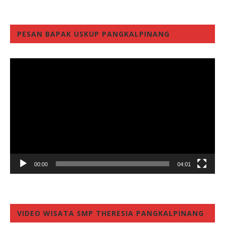
PESAN BAPAK USKUP PANGKALPINANG
Video
Player
00:00
04:01
VIDEO WISATA SMP THERESIA PANGKALPINANG