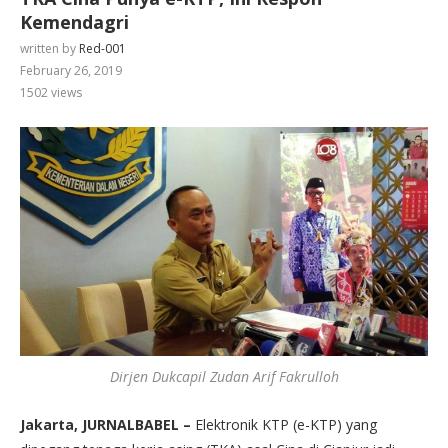
Kemendagri
written by
Red-001
February 26, 2019
1502
views
Dirjen Dukcapil Zudan Arif Fakrulloh
Jakarta, JURNALBABEL –
Elektronik KTP (e-KTP) yang