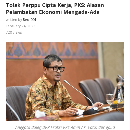
Tolak Perppu Cipta Kerja, PKS: Alasan
Pelambatan Ekonomi Mengada-Ada
written by
Red-001
February 24, 2023
720
views
Anggota Baleg DPR Fraksi PKS Amin Ak. Foto: dpr.go.id