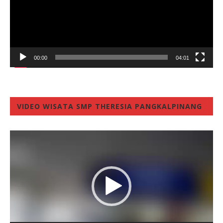
00:00
04:01
VIDEO WISATA SMP THERESIA PANGKALPINANG
Video
Player