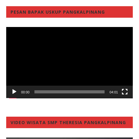
PESAN BAPAK USKUP PANGKALPINANG
Video
Player
00:00
04:01
VIDEO WISATA SMP THERESIA PANGKALPINANG