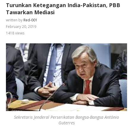
Turunkan Ketegangan India-Pakistan, PBB
Tawarkan Mediasi
written by
Red-001
February 20, 2019
1418
views
Sekretaris Jenderal Perserikatan Bangsa-Bangsa António
Guterres