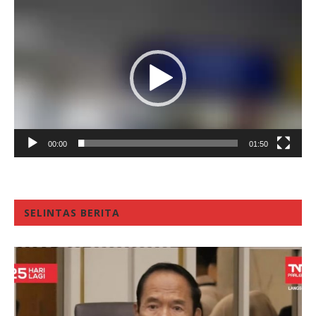
Video
Player
00:00
01:50
SELINTAS BERITA