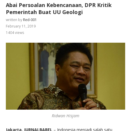
Abai Persoalan Kebencanaan, DPR Kritik
Pemerintah Buat UU Geologi
written by
Red-001
February 11, 2019
1404
views
Ridwan Hisjam
Jakarta, JURNALBABEL
– Indonesia menjadi salah satu