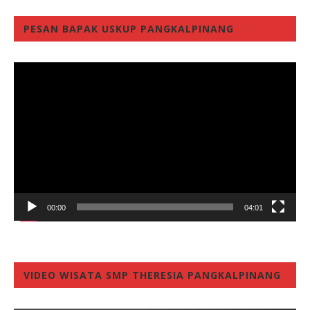
PESAN BAPAK USKUP PANGKALPINANG
Video
Player
00:00
04:01
VIDEO WISATA SMP THERESIA PANGKALPINANG