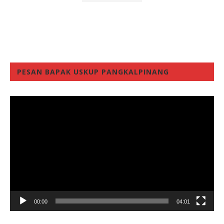
PESAN BAPAK USKUP PANGKALPINANG
Video
Player
00:00
04:01