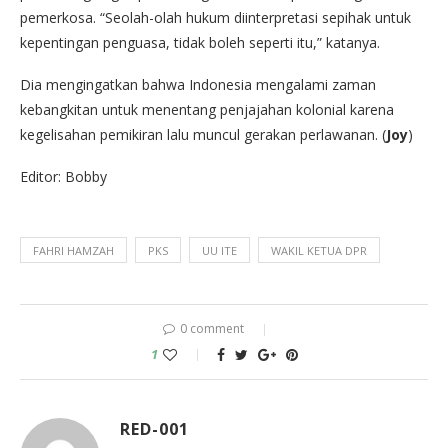
pemerkosa. “Seolah-olah hukum diinterpretasi sepihak untuk
kepentingan penguasa, tidak boleh seperti itu,” katanya.
Dia mengingatkan bahwa Indonesia mengalami zaman
kebangkitan untuk menentang penjajahan kolonial karena
kegelisahan pemikiran lalu muncul gerakan perlawanan. (
Joy
)
Editor: Bobby
FAHRI HAMZAH
PKS
UU ITE
WAKIL KETUA DPR
0 comment
1
RED-001