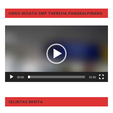
VIDEO WISATA SMP THERESIA PANGKALPINANG
Video
Player
00:00
01:50
SELINTAS BERITA