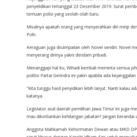
penyelidikan tertanggal 23 Desember 2019. Surat pember
temuan polisi yang seolah-olah baru.
Misalnya apakah orang yang menyerahkan diri mirip den
Polri.
Keraguan juga disampailan oleh Novel sendiri. Novel 
menyerang dirinya yakni dendam pribadi.
Menanggapi hal itu, Wihadi kembali meminta semua piha
politisi Partai Gerindra ini yakin apabila ada kejanggala
“Kita tunggu hasil penyidikan lebih lanjut. Nanti kalau a
katanya.
Legislator asal daerah pemilihan Jawa Timur ini juga m
mau dikorbankan kehilangan jabatan? Jangan berandai-and
Anggota Mahkamah Kehormatan Dewan atau MKD DPR i
rapat khusus dengan Kapolri Idham Azis untuk menyakan