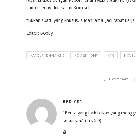
sudah sering dibahas di Komisi III.
“Bukan suatu yang khusus, sudah lama. Jadi rapat kerja
Editor: Bobby
KAPOLRI IDHAM AZIS
KOMISI III DPR
KPK
NOVEL
0 comment
RED-001
"Berita yang baik bukan yang mengg
kejujuran." (Jals 5.0)