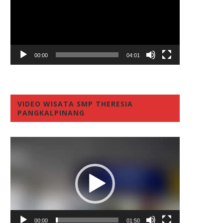
00:00
04:01
VIDEO WISATA SMP THERESIA
PANGKALPINANG
Video
Player
00:00
01:50