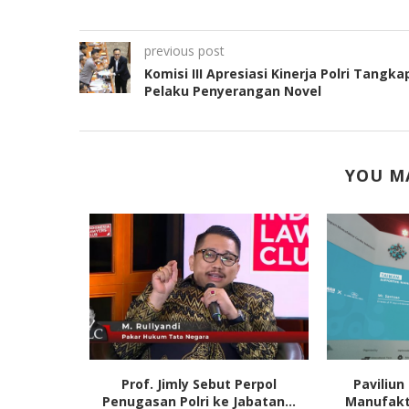
previous post
Komisi III Apresiasi Kinerja Polri Tangka
Pelaku Penyerangan Novel
YOU MA
PR: Jangan
Prof. Jimly Sebut Perpol
Paviliun
...
Penugasan Polri ke Jabatan...
Manufakt