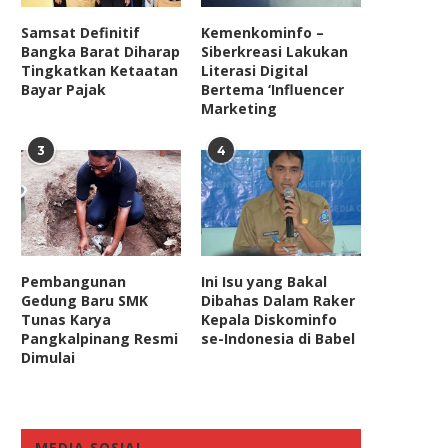
Samsat Definitif
Kemenkominfo –
Bangka Barat Diharap
Siberkreasi Lakukan
Tingkatkan Ketaatan
Literasi Digital
Bayar Pajak
Bertema ‘Influencer
Marketing
3
4
Pembangunan
Ini Isu yang Bakal
Gedung Baru SMK
Dibahas Dalam Raker
Tunas Karya
Kepala Diskominfo
Pangkalpinang Resmi
se-Indonesia di Babel
Dimulai
nggota Komisi III DPR Angkat
Hendri Satrio Rilis Buku “Es
Topi Untuk Kapolri...
Ideologi Sumitro ke...
MEDIA SOSIAL