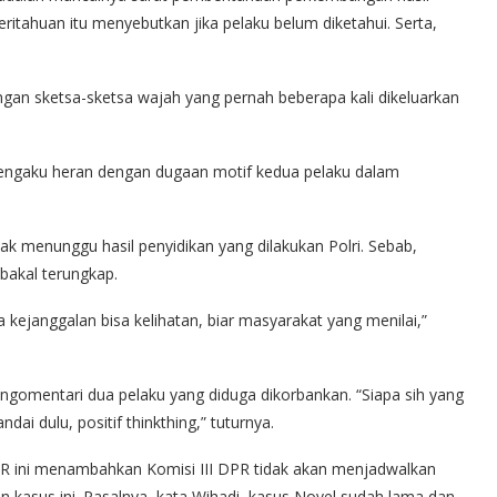
itahuan itu menyebutkan jika pelaku belum diketahui. Serta,
gan sketsa-sketsa wajah yang pernah beberapa kali dikeluarkan
mengaku heran dengan dugaan motif kedua pelaku dalam
k menunggu hasil penyidikan yang dilakukan Polri. Sebab,
n bakal terungkap.
da kejanggalan bisa kelihatan, biar masyarakat yang menilai,”
engomentari dua pelaku yang diduga dikorbankan. “Siapa sih yang
ai dulu, positif thinkthing,” tuturnya.
ni menambahkan Komisi III DPR tidak akan menjadwalkan
 kasus ini. Pasalnya, kata Wihadi, kasus Novel sudah lama dan