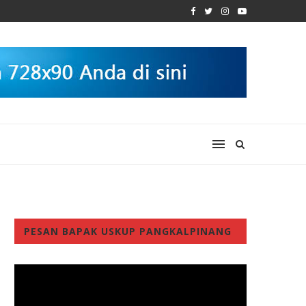
PESAN BAPAK USKUP PANGKALPINANG
Video
Player