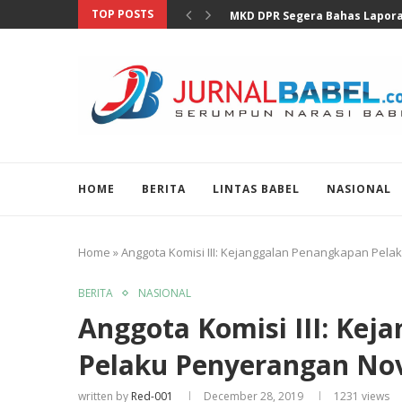
TOP POSTS
MKD DPR Segera Bahas Lapora
HOME
BERITA
LINTAS BABEL
NASIONAL
Home
»
Anggota Komisi III: Kejanggalan Penangkapan Pel
BERITA
NASIONAL
Anggota Komisi III: Ke
Pelaku Penyerangan Nov
written by
Red-001
December 28, 2019
1231
views