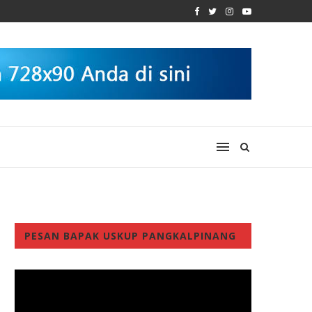
PESAN BAPAK USKUP PANGKALPINANG
Video
Player