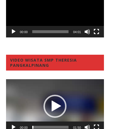
00:00
04:01
VIDEO WISATA SMP THERESIA
PANGKALPINANG
Video
Player
00:00
01:50