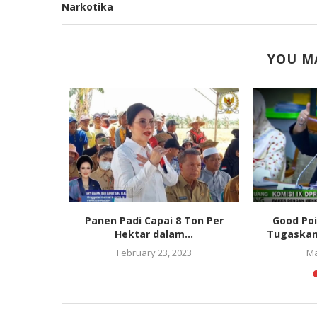
Narkotika
YOU MA
i Capaian
Panen Padi Capai 8 Ton Per
Good Poi
ah Atas
Hektar dalam...
Tugaskan 
..
February 23, 2023
Ma
3