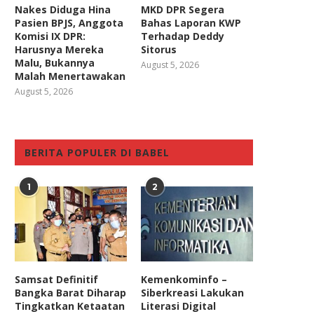
Nakes Diduga Hina
MKD DPR Segera
Pasien BPJS, Anggota
Bahas Laporan KWP
Komisi IX DPR:
Terhadap Deddy
Harusnya Mereka
Sitorus
Malu, Bukannya
August 5, 2026
Malah Menertawakan
August 5, 2026
BERITA POPULER DI BABEL
1
2
Samsat Definitif
Kemenkominfo –
Bangka Barat Diharap
Siberkreasi Lakukan
Tingkatkan Ketaatan
Literasi Digital