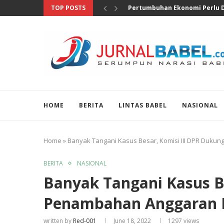
TOP POSTS
Anggota DPR Salurkan Bantuan
HOME
BERITA
LINTAS BABEL
NASIONAL
Home
»
Banyak Tangani Kasus Besar, Komisi III DPR Duk
BERITA
NASIONAL
Banyak Tangani Kasus B
Penambahan Anggaran 
written by
Red-001
June 18, 2022
1297
views