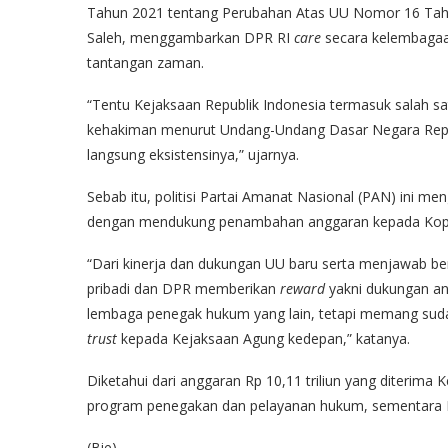
Tahun 2021 tentang Perubahan Atas UU Nomor 16 Tahun
Saleh, menggambarkan DPR RI
care
secara kelembagaa
tantangan zaman.
“Tentu Kejaksaan Republik Indonesia termasuk salah s
kehakiman menurut Undang-Undang Dasar Negara Repub
langsung eksistensinya,” ujarnya.
Sebab itu, politisi Partai Amanat Nasional (PAN) ini
dengan mendukung penambahan anggaran kepada Koprs
“Dari kinerja dan dukungan UU baru serta menjawab ber
pribadi dan DPR memberikan
reward
yakni dukungan an
lembaga penegak hukum yang lain, tetapi memang su
trust
kepada Kejaksaan Agung kedepan,” katanya.
Diketahui dari anggaran Rp 10,11 triliun yang diterima 
program penegakan dan pelayanan hukum, sementara R
(Bie)