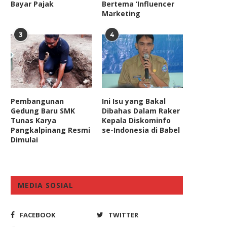
Bayar Pajak
Bertema ‘Influencer
Marketing
3
4
Pembangunan
Ini Isu yang Bakal
Gedung Baru SMK
Dibahas Dalam Raker
Tunas Karya
Kepala Diskominfo
Pangkalpinang Resmi
se-Indonesia di Babel
Dimulai
oal HGU Lahan, Jokowi Diminta
Dukung Ambang Batas
Terbitkan Perppu
Pencapresan Dikurangi,
Demokrat: Agar Pilpres..
February 26, 2019
MEDIA SOSIAL
December 9, 2021
FACEBOOK
TWITTER