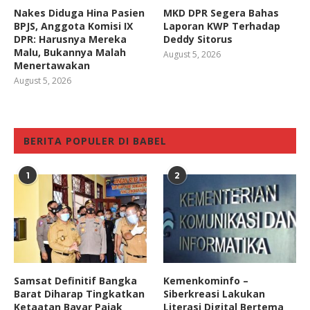
Nakes Diduga Hina Pasien
MKD DPR Segera Bahas
BPJS, Anggota Komisi IX
Laporan KWP Terhadap
DPR: Harusnya Mereka
Deddy Sitorus
Malu, Bukannya Malah
August 5, 2026
Menertawakan
August 5, 2026
BERITA POPULER DI BABEL
1
2
Samsat Definitif Bangka
Kemenkominfo –
Barat Diharap Tingkatkan
Siberkreasi Lakukan
Ketaatan Bayar Pajak
Literasi Digital Bertema