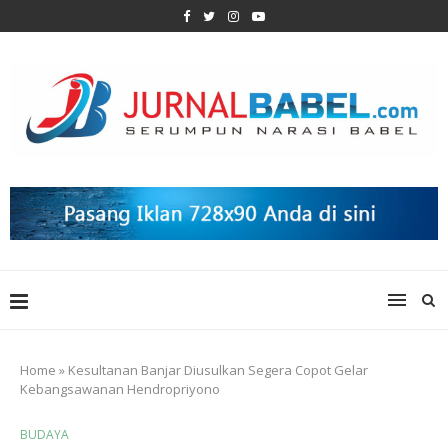
Home
»
Kesultanan Banjar Diusulkan Segera Copot Gelar
Kebangsawanan Hendropriyono
BUDAYA