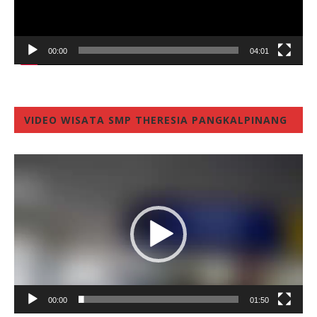
00:00
04:01
VIDEO WISATA SMP THERESIA PANGKALPINANG
Video
Player
00:00
01:50