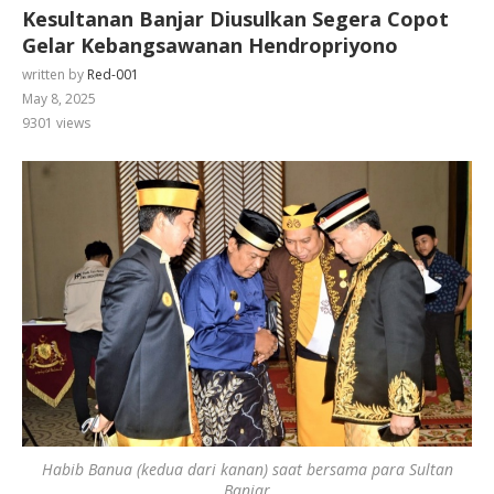
Kesultanan Banjar Diusulkan Segera Copot
Gelar Kebangsawanan Hendropriyono
written by
Red-001
May 8, 2025
9301
views
Habib Banua (kedua dari kanan) saat bersama para Sultan
Banjar