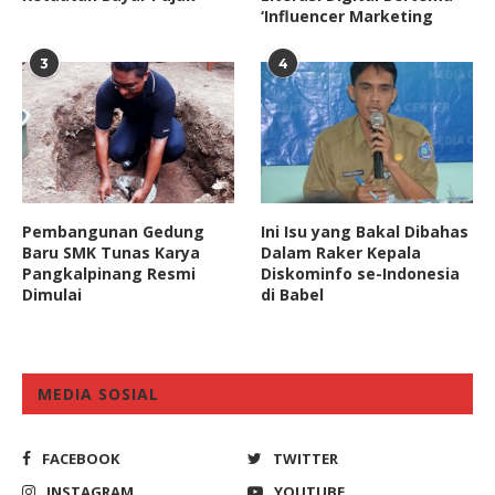
‘Influencer Marketing
3
4
Pembangunan Gedung
Ini Isu yang Bakal Dibahas
Baru SMK Tunas Karya
Dalam Raker Kepala
Pangkalpinang Resmi
Diskominfo se-Indonesia
Dimulai
di Babel
MEDIA SOSIAL
FACEBOOK
TWITTER
INSTAGRAM
YOUTUBE