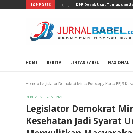
TOP POSTS
Pertumbuhan Ekonomi Perlu Di
HOME
BERITA
LINTAS BABEL
NASIONAL
Home
»
Legislator Demokrat Minta Fotocopy Kartu BPJS Kes
BERITA
NASIONAL
Legislator Demokrat Mi
Kesehatan Jadi Syarat Ur
Menyulitkan Masyaraka