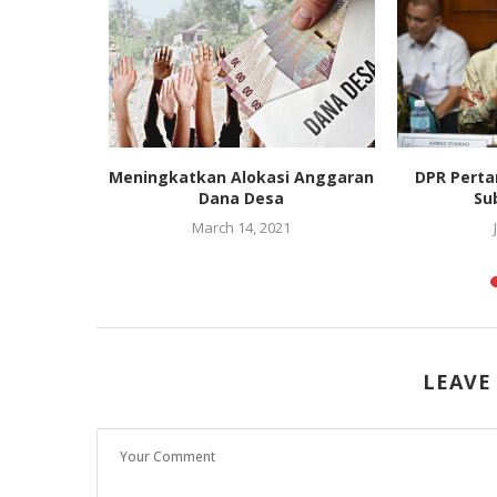
esehatan
Meningkatkan Alokasi Anggaran
DPR Perta
isasi,
Dana Desa
Su
..
March 14, 2021
LEAVE