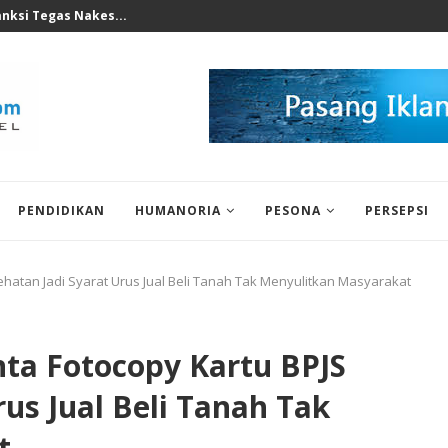
perkuat Mesin Baru, Tidak Bisa...
PENDIDIKAN
HUMANORIA
PESONA
PERSEPSI
ehatan Jadi Syarat Urus Jual Beli Tanah Tak Menyulitkan Masyarakat
nta Fotocopy Kartu BPJS
us Jual Beli Tanah Tak
t