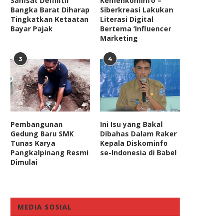
Samsat Definitif
Kemenkominfo –
Bangka Barat Diharap
Siberkreasi Lakukan
Tingkatkan Ketaatan
Literasi Digital
Bayar Pajak
Bertema ‘Influencer
Marketing
3
4
Menanti Keberpihakan
DPR Harap Merger BUMN di 
Pemerintah Terhadap
Tak Timbulkan...
Penggunaan Energi Baru
December 31, 2024
Terbarukan
August 15, 2020
Pembangunan
Ini Isu yang Bakal
Gedung Baru SMK
Dibahas Dalam Raker
Tunas Karya
Kepala Diskominfo
Pangkalpinang Resmi
se-Indonesia di Babel
Dimulai
MEDIA SOSIAL