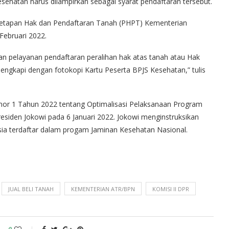
Kesehatan harus dilampirkan sebagai syarat pendaftaran tersebut.
Penetapan Hak dan Pendaftaran Tanah (PHPT) Kementerian
ebruari 2022.
nan pelayanan pendaftaran peralihan hak atas tanah atau Hak
ilengkapi dengan fotokopi Kartu Peserta BPJS Kesehatan,” tulis
omor 1 Tahun 2022 tentang Optimalisasi Pelaksanaan Program
residen Jokowi pada 6 Januari 2022. Jokowi menginstruksikan
ia terdaftar dalam progam Jaminan Kesehatan Nasional.
JUAL BELI TANAH
KEMENTERIAN ATR/BPN
KOMISI II DPR