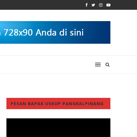
PESAN BAPAK USKUP PANGKALPINANG
Video
Player