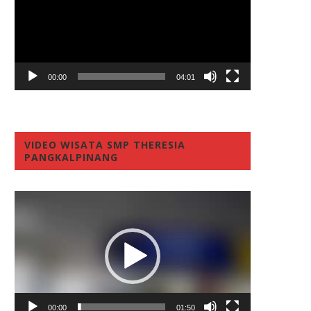
00:00
04:01
VIDEO WISATA SMP THERESIA
PANGKALPINANG
Video
Player
00:00
01:50