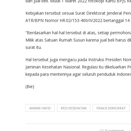
dari jual beli. Mulai 1 Maret 2022 fotokopi Kartu BPJS 
Kebijakan tersebut sesuai Surat Direktorat Jenderal 
ATR/BPN Nomor HR.02/153-400/II/2022 bertanggal 14 F
“Berdasarkan hal-hal tersebut di atas, setiap permoho
Milik atas Satuan Rumah Susun karena jual beli harus d
surat itu.
Hal tersebut juga mengacu pada Instruksi Presiden N
Jaminan Kesehatan Nasional. Regulasi itu dikeluarkan P
kepada para menterinya agar seluruh penduduk Indones
(Bie)
ANWAR HAFID
BPJS KESEHATAN
FRAKSI DEMOKRAT
0 comment