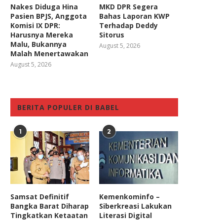
Nakes Diduga Hina
MKD DPR Segera
Pasien BPJS, Anggota
Bahas Laporan KWP
Komisi IX DPR:
Terhadap Deddy
Harusnya Mereka
Sitorus
Malu, Bukannya
August 5, 2026
Malah Menertawakan
August 5, 2026
BERITA POPULER DI BABEL
1
2
Samsat Definitif
Kemenkominfo –
Bangka Barat Diharap
Siberkreasi Lakukan
Tingkatkan Ketaatan
Literasi Digital