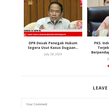
g Pelaku
DPR Desak Penegak Hukum
PKS: In
Skill dan...
Segera Usut Kasus Dugaan...
Terjeb
Berpenda
2
July 28, 2024
J
LEAVE