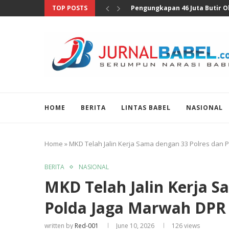
TOP POSTS
Anggota DPR Sebut Sensus Eko
HOME
BERITA
LINTAS BABEL
NASIONAL
Home
»
MKD Telah Jalin Kerja Sama dengan 33 Polres dan
BERITA
NASIONAL
MKD Telah Jalin Kerja S
Polda Jaga Marwah DPR
written by
Red-001
June 10, 2026
126
views