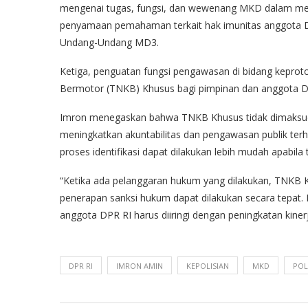
mengenai tugas, fungsi, dan wewenang MKD dalam me
penyamaan pemahaman terkait hak imunitas anggota 
Undang-Undang MD3.
Ketiga, penguatan fungsi pengawasan di bidang kepro
Bermotor (TNKB) Khusus bagi pimpinan dan anggota D
Imron menegaskan bahwa TNKB Khusus tidak dimaksud
meningkatkan akuntabilitas dan pengawasan publik terh
proses identifikasi dapat dilakukan lebih mudah apabil
“Ketika ada pelanggaran hukum yang dilakukan, TNKB 
penerapan sanksi hukum dapat dilakukan secara tepat. 
anggota DPR RI harus diiringi dengan peningkatan kin
DPR RI
IMRON AMIN
KEPOLISIAN
MKD
PO