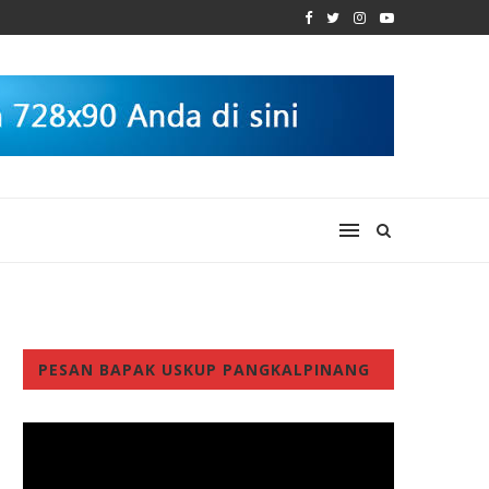
PESAN BAPAK USKUP PANGKALPINANG
Video
Player