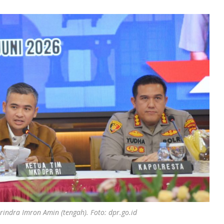
indra Imron Amin (tengah). Foto: dpr.go.id