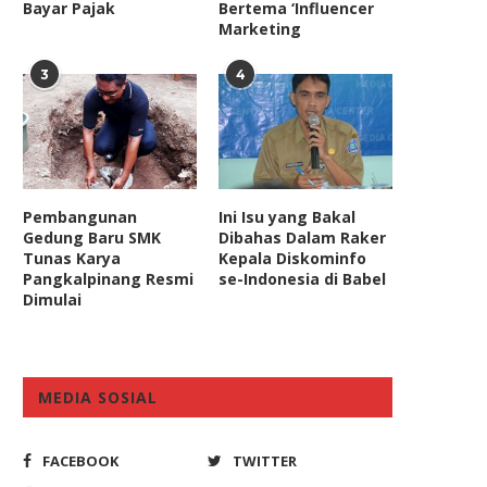
Bayar Pajak
Bertema ‘Influencer
Marketing
3
4
PR Minta BPK Audit Divestasi
Prof. Suparji: Masalah Prib
Saham PT Vale...
Polri Tak Perlu Larut...
Pembangunan
Ini Isu yang Bakal
Gedung Baru SMK
Dibahas Dalam Raker
June 3, 2022
July 22, 2022
Tunas Karya
Kepala Diskominfo
Pangkalpinang Resmi
se-Indonesia di Babel
Dimulai
MEDIA SOSIAL
FACEBOOK
TWITTER