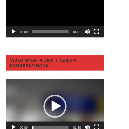
00:00
04:01
VIDEO WISATA SMP THERESIA
PANGKALPINANG
Video
Player
00:00
01:50