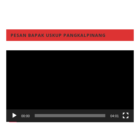
PESAN BAPAK USKUP PANGKALPINANG
Video
Player
00:00
04:01