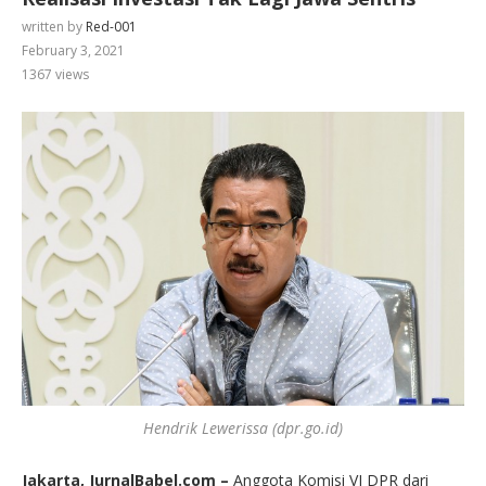
written by
Red-001
February 3, 2021
1367
views
Hendrik Lewerissa (dpr.go.id)
Jakarta, JurnalBabel.com –
Anggota Komisi VI DPR dari