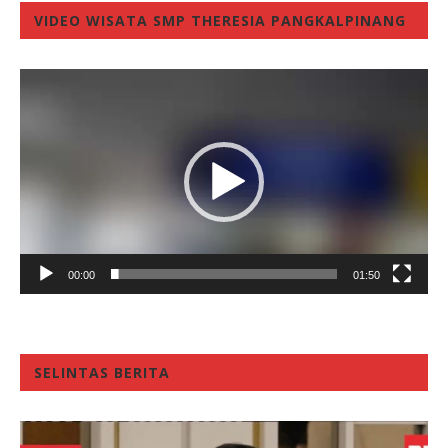
VIDEO WISATA SMP THERESIA PANGKALPINANG
Video
Player
00:00
01:50
SELINTAS BERITA