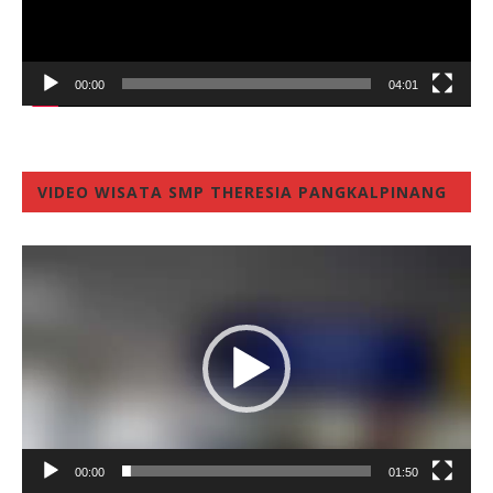
00:00
04:01
VIDEO WISATA SMP THERESIA PANGKALPINANG
Video
Player
00:00
01:50