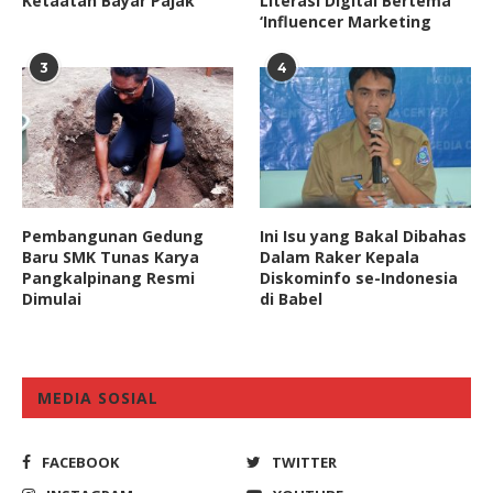
Ketaatan Bayar Pajak
Literasi Digital Bertema
‘Influencer Marketing
3
4
Pembangunan Gedung
Ini Isu yang Bakal Dibahas
Baru SMK Tunas Karya
Dalam Raker Kepala
Pangkalpinang Resmi
Diskominfo se-Indonesia
Dimulai
di Babel
MEDIA SOSIAL
FACEBOOK
TWITTER