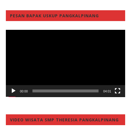
PESAN BAPAK USKUP PANGKALPINANG
Video
Player
00:00
04:01
VIDEO WISATA SMP THERESIA PANGKALPINANG