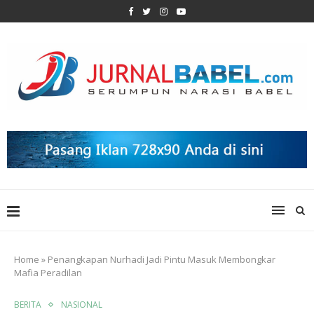
Home
»
Penangkapan Nurhadi Jadi Pintu Masuk Membongkar
Mafia Peradilan
BERITA
NASIONAL