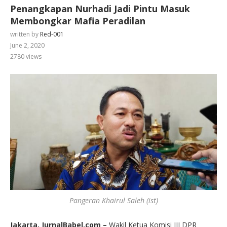
Penangkapan Nurhadi Jadi Pintu Masuk
Membongkar Mafia Peradilan
written by
Red-001
June 2, 2020
2780
views
Pangeran Khairul Saleh (ist)
Jakarta, JurnalBabel.com –
Wakil Ketua Komisi III DPR