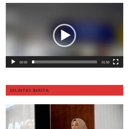
Video
Player
00:00
01:50
SELINTAS BERITA