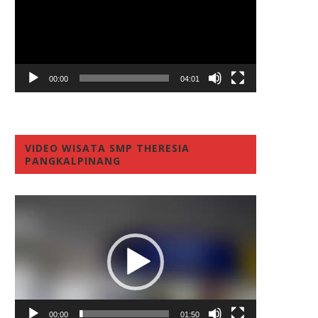
00:00
04:01
VIDEO WISATA SMP THERESIA
PANGKALPINANG
Video
Player
00:00
01:50