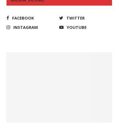
FACEBOOK
TWITTER
INSTAGRAM
YOUTUBE
adi Parpol Pertama Daftarkan
DPR Minta Polisi Segera Un
Calegnya, Presiden PKS Ajak...
Kasus Pembunuhan Hakim.
May 10, 2023
December 10, 2019