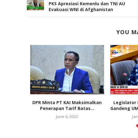
PKS Apresiasi Kemenlu dan TNI AU
Evakuasi WNI di Afghanistan
YOU MA
an Warga
DPR Minta PT KAI Maksimalkan
Legislator
entukan...
Penerapan Tarif Batas...
Gandeng UM
19
June 6, 2023
Jan