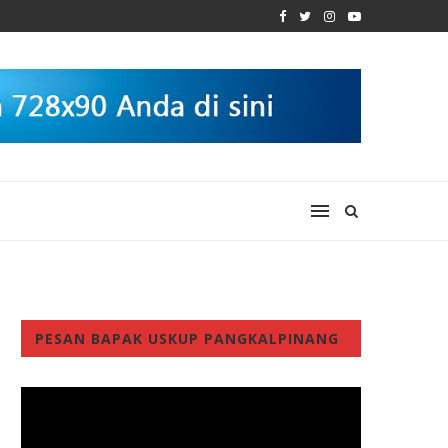
PESAN BAPAK USKUP PANGKALPINANG
Video
Player