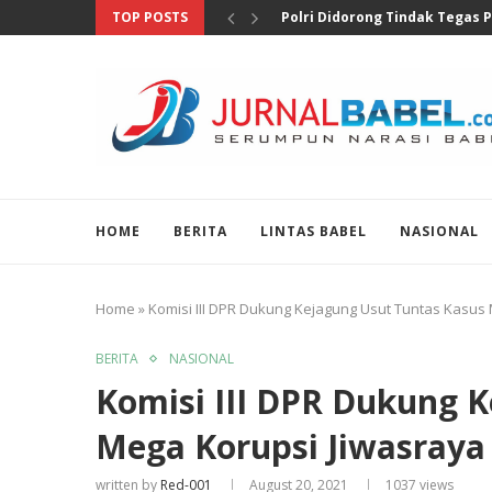
TOP POSTS
Soroti Temuan Senjata dan Na
HOME
BERITA
LINTAS BABEL
NASIONAL
Home
»
Komisi III DPR Dukung Kejagung Usut Tuntas Kasus
BERITA
NASIONAL
Komisi III DPR Dukung 
Mega Korupsi Jiwasraya
written by
Red-001
August 20, 2021
1037
views