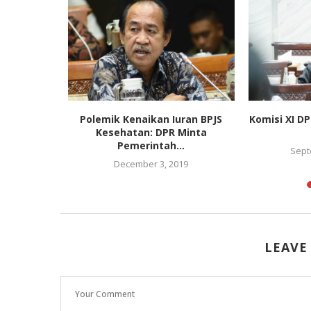
 Tampil
Polemik Kenaikan Iuran BPJS
Komisi XI D
naval
Kesehatan: DPR Minta
...
Pemerintah...
Sept
025
December 3, 2019
LEAVE