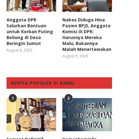
Anggota DPR
Nakes Diduga Hina
Salurkan Bantuan
Pasien BPJS, Anggota
untuk Korban Puting
Komisi IX DPR:
Beliung di Desa
Harusnya Mereka
Beringin Sumut
Malu, Bukannya
Malah Menertawakan
August 6, 2026
August 5, 2026
BERITA POPULER DI BABEL
1
2