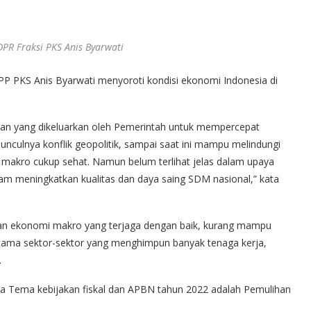
DPR Fraksi PKS Anis Byarwati
 PKS Anis Byarwati menyoroti kondisi ekonomi Indonesia di
akan yang dikeluarkan oleh Pemerintah untuk mempercepat
culnya konflik geopolitik, sampai saat ini mampu melindungi
nomi makro cukup sehat. Namun belum terlihat jelas dalam upaya
m meningkatkan kualitas dan daya saing SDM nasional,” kata
l dan ekonomi makro yang terjaga dengan baik, kurang mampu
rutama sektor-sektor yang menghimpun banyak tenaga kerja,
.
hwa Tema kebijakan fiskal dan APBN tahun 2022 adalah Pemulihan