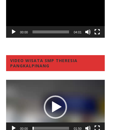
00:00
04:01
VIDEO WISATA SMP THERESIA
PANGKALPINANG
Video
Player
00:00
01:50