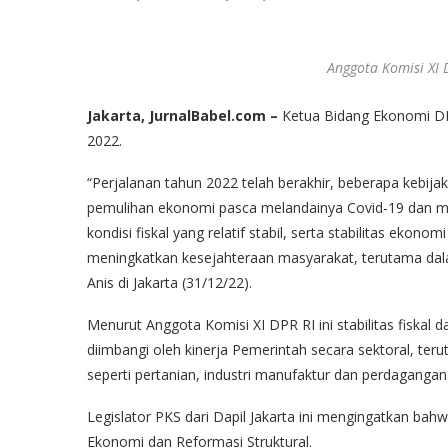
Anggota Komisi XI 
Jakarta, JurnalBabel.com –
Ketua Bidang Ekonomi DPP
2022.
“Perjalanan tahun 2022 telah berakhir, beberapa kebij
pemulihan ekonomi pasca melandainya Covid-19 dan mun
kondisi fiskal yang relatif stabil, serta stabilitas eko
meningkatkan kesejahteraan masyarakat, terutama dala
Anis di Jakarta (31/12/22).
Menurut Anggota Komisi XI DPR RI ini stabilitas fiska
diimbangi oleh kinerja Pemerintah secara sektoral, te
seperti pertanian, industri manufaktur dan perdagangan
Legislator PKS dari Dapil Jakarta ini mengingatkan ba
Ekonomi dan Reformasi Struktural.