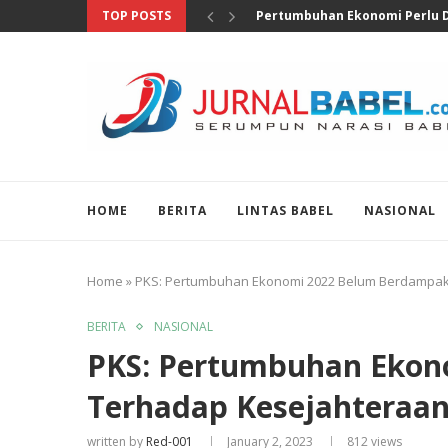
TOP POSTS
Pertumbuhan Ekonomi Perlu Di
HOME
BERITA
LINTAS BABEL
NASIONAL
Home
»
PKS: Pertumbuhan Ekonomi 2022 Belum Berdampak
BERITA
NASIONAL
PKS: Pertumbuhan Ekon
Terhadap Kesejahteraa
written by
Red-001
January 2, 2023
812
views