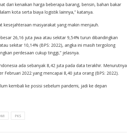
hat dari kenaikan harga beberapa barang, bensin, bahan bakar
lam kota serta biaya logistik lainnya,” katanya.
at kesejahteraan masyarakat yang makin menjauh.
sar 26,16 juta jiwa atau sekitar 9,54% turun dibandingkan
tau sekitar 10,14% (BPS: 2022), angka ini masih tergolong
ingkan perdesaan cukup tinggi,” jelasnya.
ndonesia ada sebanyak 8,42 juta pada data terakhir. Menurutnya
per Februari 2022 yang mencapai 8,40 juta orang (BPS: 2022).
elum kembali ke posisi sebelum pandemi, jadi ke depan
OMI
PKS