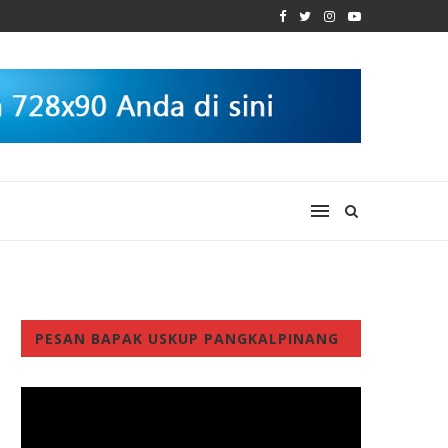
PESAN BAPAK USKUP PANGKALPINANG
Video
Player