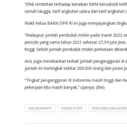
“Efek rembetan terhadap kenaikan BBM bersubsidi terli
rumah tangga, tarif angkutan udara dan tarif angkutan da
Wakil Ketua BAKN DPR RI ini juga menyayangkan tingk
“Walaupun jumlah penduduk miskin pada maret 2022 sebe
periode yang sama tahun 2021 sebesar 27,54 juta jiwa a
tinggi. Selisih jumlah penduduk miskin perkotaan diband
Anis juga menekankan terkait jumlah pengangguran di I
jumlah ini meningkat sekitar 200.000 orang dari posisi 
“Tingkat pengangguran di Indonesia masih tinggi dan b
pekerjaan kita masih banyak,” ujarnya. (Bie)
ANIS BYARWATI
KOMISI XI DPR
PERTUMBUHAN EKON