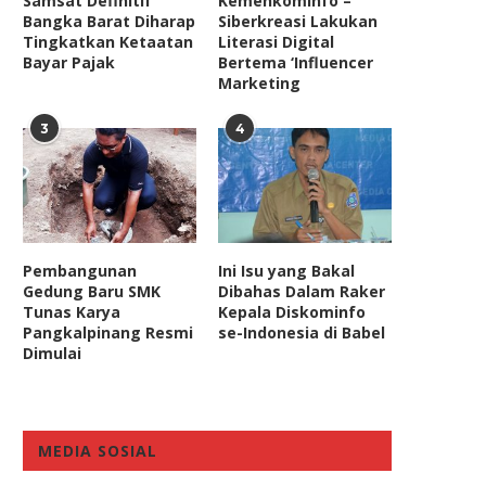
Samsat Definitif
Kemenkominfo –
Bangka Barat Diharap
Siberkreasi Lakukan
Tingkatkan Ketaatan
Literasi Digital
Bayar Pajak
Bertema ‘Influencer
Marketing
3
4
Bukan Mustahil Timnas
Ketua Komisi VIII DPR Ber
Indonesia Bisa Taklukan UEA
Menag Pastikan Pelayanan
October 10, 2019
January 9, 2024
Pembangunan
Ini Isu yang Bakal
Gedung Baru SMK
Dibahas Dalam Raker
Tunas Karya
Kepala Diskominfo
Pangkalpinang Resmi
se-Indonesia di Babel
Dimulai
MEDIA SOSIAL