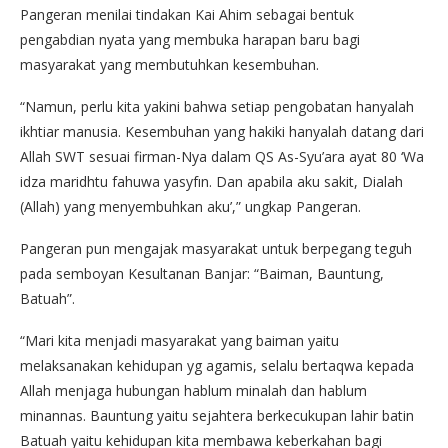
Pangeran menilai tindakan Kai Ahim sebagai bentuk
pengabdian nyata yang membuka harapan baru bagi
masyarakat yang membutuhkan kesembuhan.
“Namun, perlu kita yakini bahwa setiap pengobatan hanyalah
ikhtiar manusia. Kesembuhan yang hakiki hanyalah datang dari
Allah SWT sesuai firman-Nya dalam QS As-Syu’ara ayat 80 ‘Wa
idza maridhtu fahuwa yasyfın. Dan apabila aku sakit, Dialah
(Allah) yang menyembuhkan aku’,” ungkap Pangeran.
Pangeran pun mengajak masyarakat untuk berpegang teguh
pada semboyan Kesultanan Banjar: “Baiman, Bauntung,
Batuah”.
“Mari kita menjadi masyarakat yang baiman yaitu
melaksanakan kehidupan yg agamis, selalu bertaqwa kepada
Allah menjaga hubungan hablum minalah dan hablum
minannas. Bauntung yaitu sejahtera berkecukupan lahir batin
Batuah yaitu kehidupan kita membawa keberkahan bagi