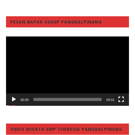
PESAN BAPAK USKUP PANGKALPINANG
Video
Player
00:00
04:01
VIDEO WISATA SMP THERESIA PANGKALPINANG