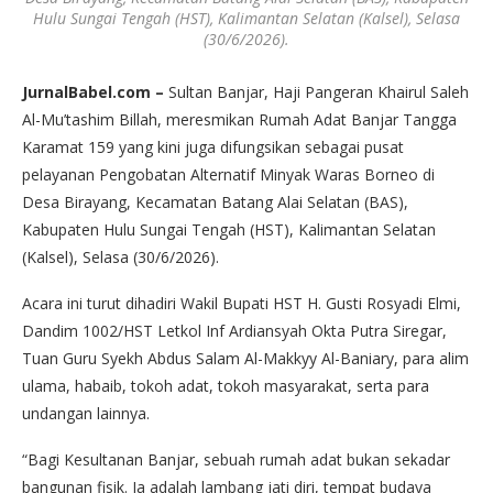
Hulu Sungai Tengah (HST), Kalimantan Selatan (Kalsel), Selasa
(30/6/2026).
JurnalBabel.com –
Sultan Banjar, Haji Pangeran Khairul Saleh
Al-Mu’tashim Billah, meresmikan Rumah Adat Banjar Tangga
Karamat 159 yang kini juga difungsikan sebagai pusat
pelayanan Pengobatan Alternatif Minyak Waras Borneo di
Desa Birayang, Kecamatan Batang Alai Selatan (BAS),
Kabupaten Hulu Sungai Tengah (HST), Kalimantan Selatan
(Kalsel), Selasa (30/6/2026).
Acara ini turut dihadiri Wakil Bupati HST H. Gusti Rosyadi Elmi,
Dandim 1002/HST Letkol Inf Ardiansyah Okta Putra Siregar,
Tuan Guru Syekh Abdus Salam Al-Makkyy Al-Baniary, para alim
ulama, habaib, tokoh adat, tokoh masyarakat, serta para
undangan lainnya.
“Bagi Kesultanan Banjar, sebuah rumah adat bukan sekadar
bangunan fisik. Ia adalah lambang jati diri, tempat budaya