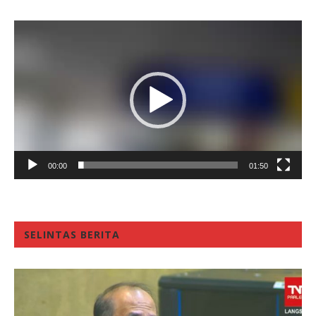
Video
Player
00:00
01:50
SELINTAS BERITA