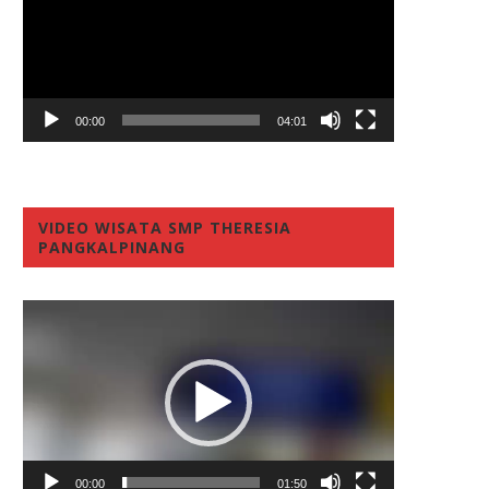
00:00
04:01
VIDEO WISATA SMP THERESIA
PANGKALPINANG
Video
Player
00:00
01:50