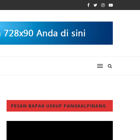
PESAN BAPAK USKUP PANGKALPINANG
Video
Player