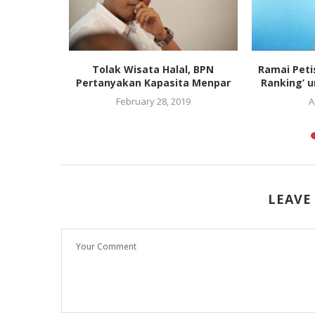
gaskan
Tolak Wisata Halal, BPN
Ramai Peti
us Adil...
Pertanyakan Kapasita Menpar
Ranking’ u
4
February 28, 2019
A
LEAVE