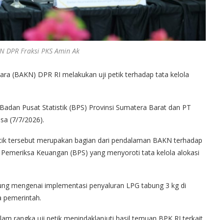
N DPR Fraksi PKS Amin Ak
ra (BAKN) DPR RI melakukan uji petik terhadap tata kelola
Badan Pusat Statistik (BPS) Provinsi Sumatera Barat dan PT
sa (7/7/2026).
etik tersebut merupakan bagian dari pendalaman BAKN terhadap
n Pemeriksa Keuangan (BPS) yang menyoroti tata kelola alokasi
g mengenai implementasi penyaluran LPG tabung 3 kg di
 pemerintah.
am rangka uji petik menindaklanjuti hasil temuan BPK RI terkait