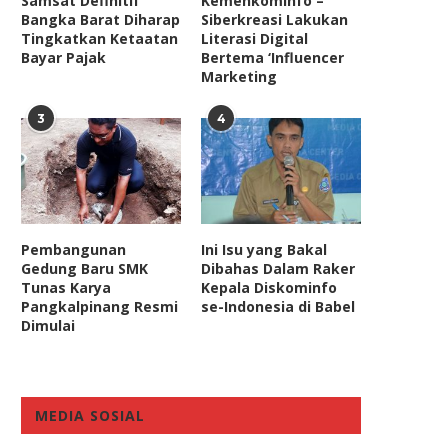
Samsat Definitif
Kemenkominfo –
Bangka Barat Diharap
Siberkreasi Lakukan
Tingkatkan Ketaatan
Literasi Digital
Bayar Pajak
Bertema ‘Influencer
Marketing
3
4
Pembangunan
Ini Isu yang Bakal
Gedung Baru SMK
Dibahas Dalam Raker
Tunas Karya
Kepala Diskominfo
Pangkalpinang Resmi
se-Indonesia di Babel
Dimulai
MEDIA SOSIAL