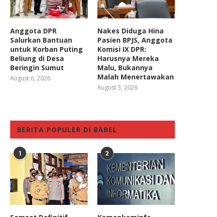
Anggota DPR
Nakes Diduga Hina
Salurkan Bantuan
Pasien BPJS, Anggota
untuk Korban Puting
Komisi IX DPR:
Beliung di Desa
Harusnya Mereka
Beringin Sumut
Malu, Bukannya
Malah Menertawakan
August 6, 2026
August 5, 2026
BERITA POPULER DI BABEL
1
2