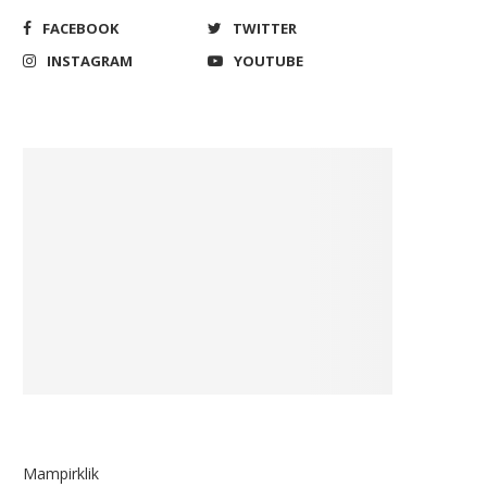
FACEBOOK
TWITTER
INSTAGRAM
YOUTUBE
DPR Minta KPU Antisipasi
Dipecat Partai, Fahri Bebe
Potensi Masalah e-KTP WNA...
Persengkongkolan Pimpina
June 20, 2023
February 1, 2019
Mampirklik