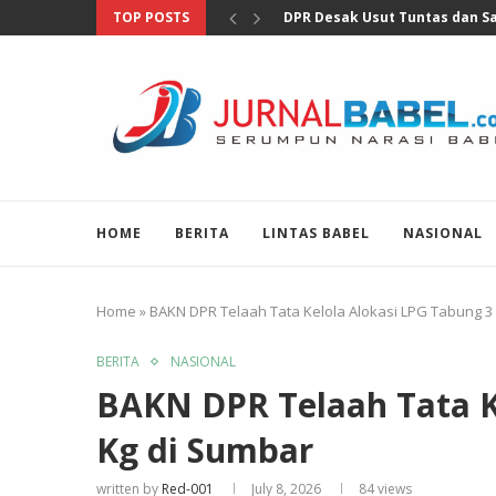
TOP POSTS
Pertumbuhan Ekonomi Perlu Di
HOME
BERITA
LINTAS BABEL
NASIONAL
Home
»
BAKN DPR Telaah Tata Kelola Alokasi LPG Tabung 3
BERITA
NASIONAL
BAKN DPR Telaah Tata K
Kg di Sumbar
written by
Red-001
July 8, 2026
84
views