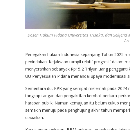
Dosen Hukum Pidana Universitas Trisakti, dan Sekjend
Az
Penegakan hukum Indonesia sepanjang Tahun 2025 menu
penindakan. Kejaksaan tampil relatif progresif dalam 
menyerahkan sebanyak Rp15,2 Trilyun uang pengganti 
UU Penyesuaian Pidana menandai upaya modernisasi si
Sementara itu, KPK yang sempat melemah pada 2024 mul
tangkap tangan dan pengaktifan kembali perkara-perk
harapan publik. Namun kemajuan itu belum cukup meng
semakin menuju pada penghujung akhir tahun memperlih
diabaikan.
Kasus beras oplosan, BBM oplosan, pupuk palsu, hingg