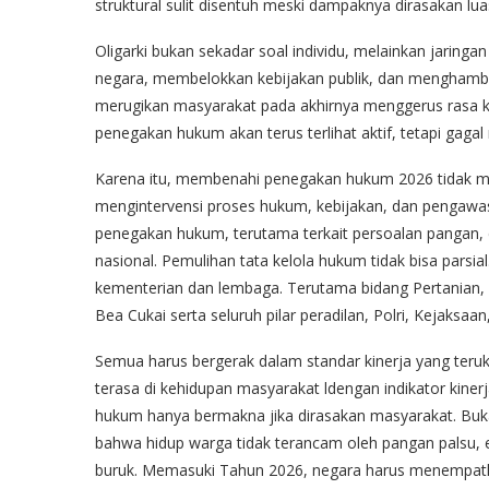
struktural sulit disentuh meski dampaknya dirasakan lu
Oligarki bukan sekadar soal individu, melainkan jari
negara, membelokkan kebijakan publik, dan mengham
merugikan masyarakat pada akhirnya menggerus rasa kead
penegakan hukum akan terus terlihat aktif, tetapi gaga
Karena itu, membenahi penegakan hukum 2026 tidak mu
mengintervensi proses hukum, kebijakan, dan pengawas
penegakan hukum, terutama terkait persoalan pangan, 
nasional. Pemulihan tata kelola hukum tidak bisa parsial
kementerian dan lembaga. Terutama bidang Pertanian
Bea Cukai serta seluruh pilar peradilan, Polri, Kejaksaa
Semua harus bergerak dalam standar kinerja yang teru
terasa di kehidupan masyarakat ldengan indikator kine
hukum hanya bermakna jika dirasakan masyarakat. Buka
bahwa hidup warga tidak terancam oleh pangan palsu, en
buruk. Memasuki Tahun 2026, negara harus menempatka