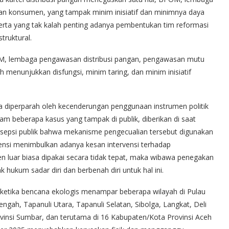
an konsumen, yang tampak minim inisiatif dan minimnya daya
rta yang tak kalah penting adanya pembentukan tim reformasi
truktural.
OM, lembaga pengawasan distribusi pangan, pengawasan mutu
enunjukkan disfungsi, minim taring, dan minim inisiatif
 diperparah oleh kecenderungan penggunaan instrumen politik
alam beberapa kasus yang tampak di publik, diberikan di saat
rsepsi publik bahwa mekanisme pengecualian tersebut digunakan
tensi menimbulkan adanya kesan intervensi terhadap
n luar biasa dipakai secara tidak tepat, maka wibawa penegakan
ukum sadar diri dan berbenah diri untuk hal ini.
ul ketika bencana ekologis menampar beberapa wilayah di Pulau
ngah, Tapanuli Utara, Tapanuli Selatan, Sibolga, Langkat, Deli
insi Sumbar, dan terutama di 16 Kabupaten/Kota Provinsi Aceh