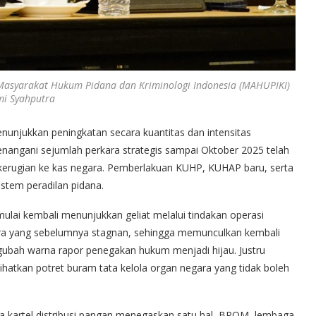
 Masyarakat Hukum Pidana dan Kriminologi Indonesia (MAHUPIKI)
mi Syahputra
njukkan peningkatan secara kuantitas dan intensitas
menangani sejumlah perkara strategis sampai Oktober 2025 telah
kerugian ke kas negara. Pemberlakuan KUHP, KUHAP baru, serta
stem peradilan pidana.
ai kembali menunjukkan geliat melalui tindakan operasi
ara yang sebelumnya stagnan, sehingga memunculkan kembali
ubah warna rapor penegakan hukum menjadi hijau. Justru
atkan potret buram tata kelola organ negara yang tidak boleh
a kartel distribusi pangan menegaskan satu hal, BPOM, lembaga