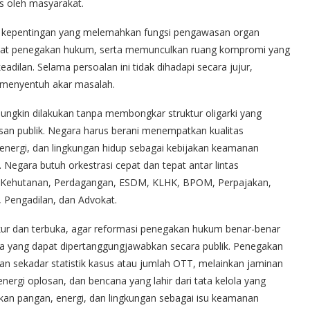
as oleh masyarakat.
ngan kepentingan yang melemahkan fungsi pengawasan organ
bat penegakan hukum, serta memunculkan ruang kompromi yang
ilan. Selama persoalan ini tidak dihadapi secara jujur,
l menyentuh akar masalah.
ngkin dilakukan tanpa membongkar struktur oligarki yang
an publik. Negara harus berani menempatkan kualitas
energi, dan lingkungan hidup sebagai kebijakan keamanan
. Negara butuh orkestrasi cepat dan tepat antar lintas
, Kehutanan, Perdagangan, ESDM, KLHK, BPOM, Perpajakan,
n, Pengadilan, dan Advokat.
kur dan terbuka, agar reformasi penegakan hukum benar-benar
rja yang dapat dipertanggungjawabkan secara publik. Penegakan
n sekadar statistik kasus atau jumlah OTT, melainkan jaminan
ergi oplosan, dan bencana yang lahir dari tata kelola yang
n pangan, energi, dan lingkungan sebagai isu keamanan