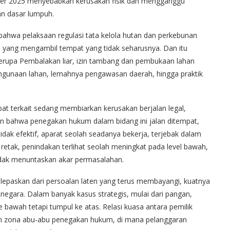
er 2025 menyebabkan kerusakan fisik dan mengganggu
nan dasar lumpuh.
bahwa pelaksaan regulasi tata kelola hutan dan perkebunan
a yang mengambil tempat yang tidak seharusnya. Dan itu
rupa Pembalakan liar, izin tambang dan pembukaan lahan
lahgunaan lahan, lemahnya pengawasan daerah, hingga praktik
t terkait sedang membiarkan kerusakan berjalan legal,
kan bahwa penegakan hukum dalam bidang ini jalan ditempat,
dak efektif, aparat seolah seadanya bekerja, terjebak dalam
retak, penindakan terlihat seolah meningkat pada level bawah,
 tidak menuntaskan akar permasalahan.
lepaskan dari persoalan laten yang terus membayangi, kuatnya
 negara. Dalam banyak kasus strategis, mulai dari pangan,
 bawah tetapi tumpul ke atas. Relasi kuasa antara pemilik
akan zona abu-abu penegakan hukum, di mana pelanggaran