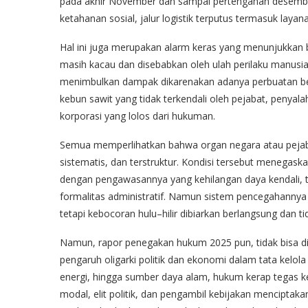
pada akhir November dan sampai pertengahan desemb
ketahanan sosial, jalur logistik terputus termasuk laya
Hal ini juga merupakan alarm keras yang menunjukkan 
masih kacau dan disebabkan oleh ulah perilaku manusi
menimbulkan dampak dikarenakan adanya perbuatan be
kebun sawit yang tidak terkendali oleh pejabat, penya
korporasi yang lolos dari hukuman.
Semua memperlihatkan bahwa organ negara atau pejaba
sistematis, dan terstruktur. Kondisi tersebut menegas
dengan pengawasannya yang kehilangan daya kendali, ti
formalitas administratif. Namun sistem pencegahannya 
tetapi kebocoran hulu–hilir dibiarkan berlangsung dan
Namun, rapor penegakan hukum 2025 pun, tidak bisa di
pengaruh oligarki politik dan ekonomi dalam tata kelola
energi, hingga sumber daya alam, hukum kerap tegas ke
modal, elit politik, dan pengambil kebijakan mencipt