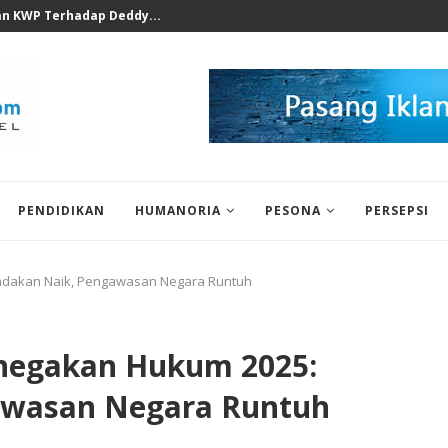
ak Soal Podcast Prof Ferry...
PENDIDIKAN
HUMANORIA
PESONA
PERSEPSI
indakan Naik, Pengawasan Negara Runtuh
enegakan Hukum 2025:
awasan Negara Runtuh