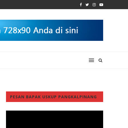
PESAN BAPAK USKUP PANGKALPINANG
Video
Player