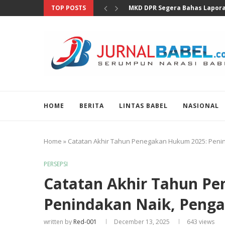
TOP POSTS
Hadiri Pemanggilan Ditjen Paj
HOME
BERITA
LINTAS BABEL
NASIONAL
Home
»
Catatan Akhir Tahun Penegakan Hukum 2025: Pen
PERSEPSI
Catatan Akhir Tahun P
Penindakan Naik, Peng
written by
Red-001
December 13, 2025
643
views