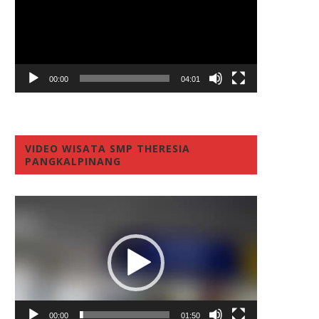
00:00
04:01
VIDEO WISATA SMP THERESIA
PANGKALPINANG
Video
Player
00:00
01:50