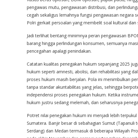
pengawas mutu, pengawasan distribusi, dan perlindung
cegah sekaligus lemahnya fungsi pengawasan negara se
Polri gerkait persoalan yang membelit soal kultural dan s
Jadi terlihat bentang minimnya peran pengawasan BP
barang hingga perlindungan konsumen, semuanya masih m
pencegahan apalagi penindakan.
Catatan kualitas penegakan hukum sepanjang 2025 juga
hukum seperti amnesti, abolisi, dan rehabilitasi yang d
proses hukum masih berjalan. Pola ini menimbulkan pe
tanpa standar akuntabilitas yang jelas, sehingga berpo
independensi proses penegakan hukum. Ketika instrume
hukum justru sedang melemah, dan seharusnya penegak h
Potret nilai penegakan hukum ini menjadi lebih terpuk
Sumatera. Banjir besar di sebahagian Sumut (Tapanuli te
Serdang) dan Medan termasuk di beberapa Wilayah Prov