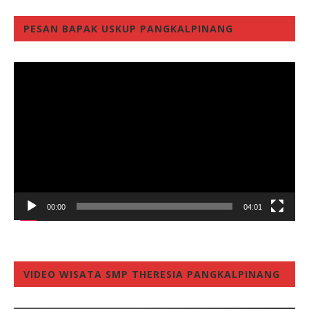
PESAN BAPAK USKUP PANGKALPINANG
Video
Player
00:00
04:01
VIDEO WISATA SMP THERESIA PANGKALPINANG