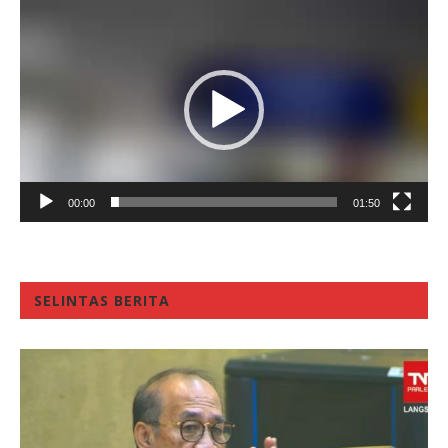
Video
Player
00:00
01:50
SELINTAS BERITA